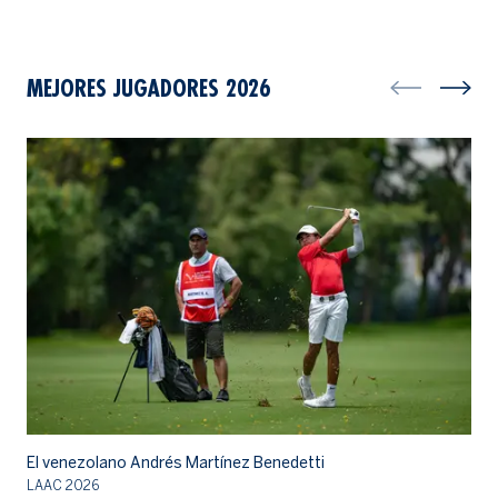
MEJORES JUGADORES 2026
El venezolano Andrés Martínez Benedetti
El
LAAC 2026
LA