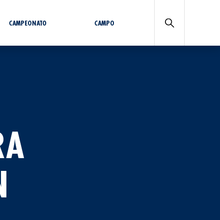
CAMPEONATO
CAMPO
RA
N