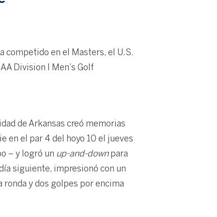
a competido en el Masters, el U.S.
CAA Division I Men’s Golf
rsidad de Arkansas creó memorias
e en el par 4 del hoyo 10 el jueves
po – y logró un
up-and-down
para
l día siguiente, impresionó con un
da ronda y dos golpes por encima