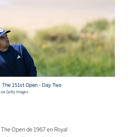
- The 151st Open - Day Two
Mateo Fe
via Getty Images
Photo by O
ó The Open de 1967 en Royal