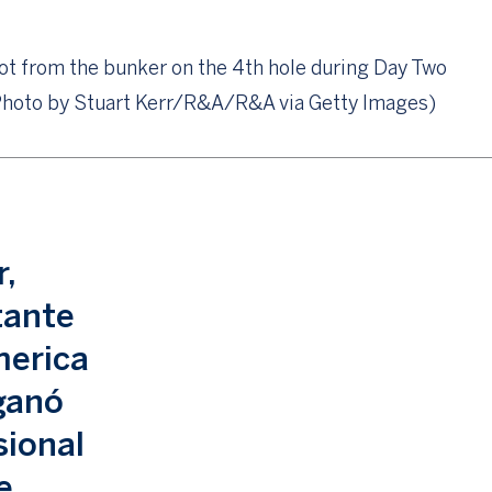
t from the bunker on the 4th hole during Day Two
 (Photo by Stuart Kerr/R&A/R&A via Getty Images)
,
tante
merica
ganó
sional
e