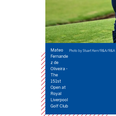
Mateo
Photo by Stuart Kerr/R&A/R&A v
Fernande
z de
Oliveira -
The
151st
Open at
Royal
Liverpool
Golf Club