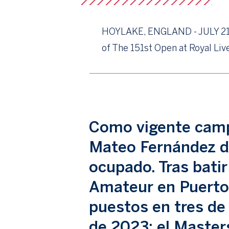
HOYLAKE, ENGLAND - JULY 21: M
of The 151st Open at Royal Li
Como vigente camp
Mateo Fernández de
ocupado. Tras batir
Amateur en Puerto
puestos en tres de 
de 2023: el Master