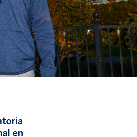
atoria
nal en