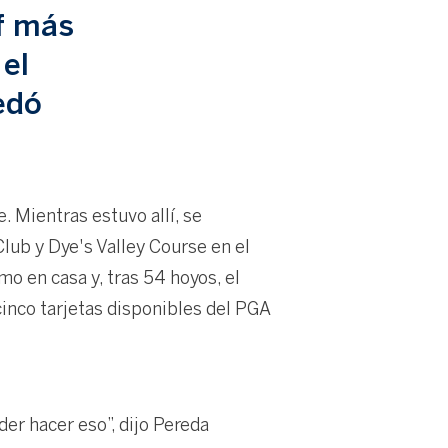
lf más
el
edó
. Mientras estuvo allí, se
ub y Dye's Valley Course en el
o en casa y, tras 54 hoyos, el
cinco tarjetas disponibles del PGA
er hacer eso”, dijo Pereda