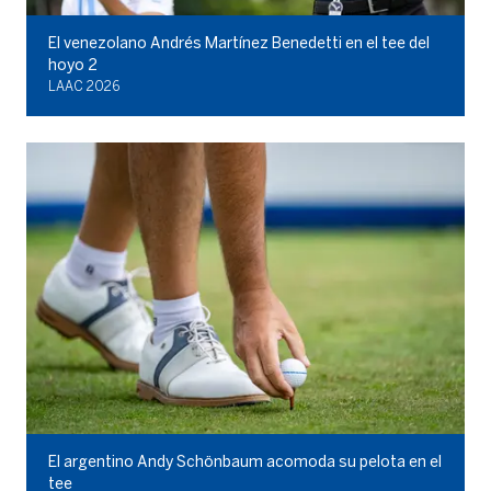
El venezolano Andrés Martínez Benedetti en el tee del
hoyo 2
LAAC 2026
El argentino Andy Schönbaum acomoda su pelota en el
tee